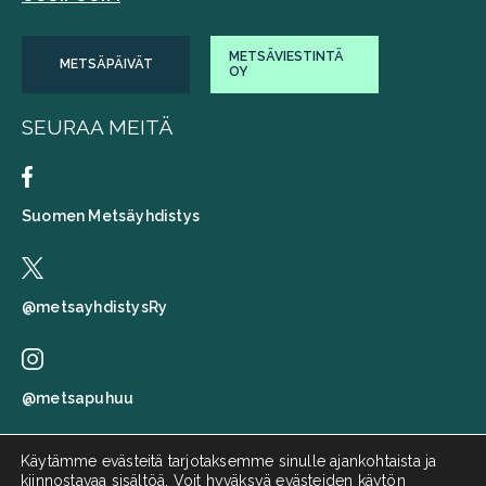
METSÄVIESTINTÄ
METSÄPÄIVÄT
OY
SEURAA MEITÄ
Suomen Metsäyhdistys
@metsayhdistysRy
@metsapuhuu
Käytämme evästeitä tarjotaksemme sinulle ajankohtaista ja
kiinnostavaa sisältöä. Voit hyväksyä evästeiden käytön