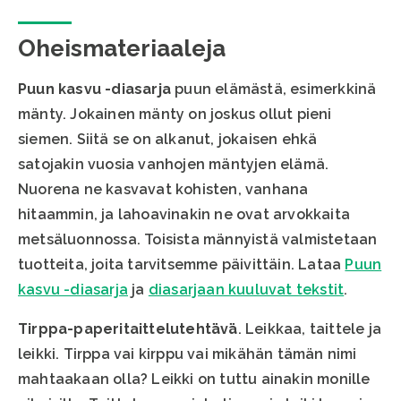
Oheismateriaaleja
Puun kasvu -diasarja
puun elämästä, esimerkkinä
mänty. Jokainen mänty on joskus ollut pieni
siemen. Siitä se on alkanut, jokaisen ehkä
satojakin vuosia vanhojen mäntyjen elämä.
Nuorena ne kasvavat kohisten, vanhana
hitaammin, ja lahoavinakin ne ovat arvokkaita
metsäluonnossa. Toisista männyistä valmistetaan
tuotteita, joita tarvitsemme päivittäin. Lataa
Puun
kasvu -diasarja
ja
diasarjaan kuuluvat tekstit
.
Tirppa-paperitaittelutehtävä
. Leikkaa, taittele ja
leikki. Tirppa vai kirppu vai mikähän tämän nimi
mahtaakaan olla? Leikki on tuttu ainakin monille