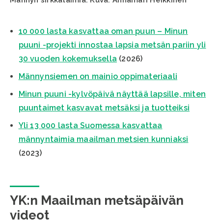
Männyn sirkkataimia. Kuva: Annamari Heikkinen
10 000 lasta kasvattaa oman puun – Minun
puuni -projekti innostaa lapsia metsän pariin yli
30 vuoden kokemuksella
(2026)
Männynsiemen on mainio oppimateriaali
Minun puuni -kylvöpäivä näyttää lapsille, miten
puuntaimet kasvavat metsäksi ja tuotteiksi
Yli 13 000 lasta Suomessa kasvattaa
männyntaimia maailman metsien kunniaksi
(2023)
YK:n Maailman metsäpäivän
videot