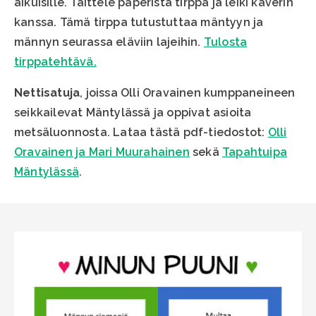
aikuisille. Taittele paperista tirppa ja leiki kaverin
kanssa. Tämä tirppa tutustuttaa mäntyyn ja
männyn seurassa eläviin lajeihin.
Tulosta
tirppatehtävä.
Nettisatuja
, joissa Olli Oravainen kumppaneineen
seikkailevat Mäntylässä ja oppivat asioita
metsäluonnosta. Lataa tästä pdf-tiedostot:
Olli
Oravainen ja Mari Muurahainen
sekä
Tapahtuipa
Mäntylässä
.