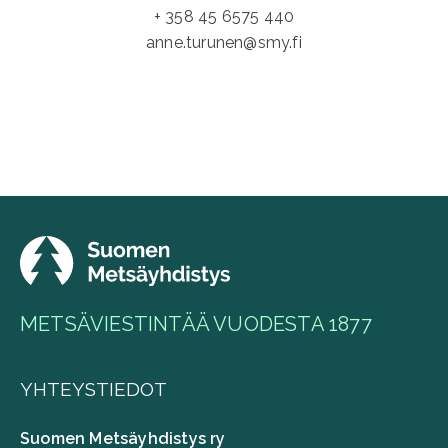
+ 358 45 6575 440
anne.turunen@smy.fi
METSÄVIESTINTÄÄ VUODESTA 1877
YHTEYSTIEDOT
Suomen Metsäyhdistys ry