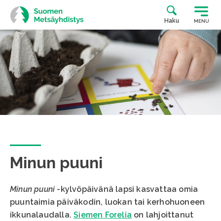
Siirry
suoraan
Haku
MENU
sisältöön
Minun puuni
Minun puuni
-kylvöpäivänä lapsi kasvattaa omia
puuntaimia päiväkodin, luokan tai kerhohuoneen
ikkunalaudalla.
Siemen Forelia
on lahjoittanut