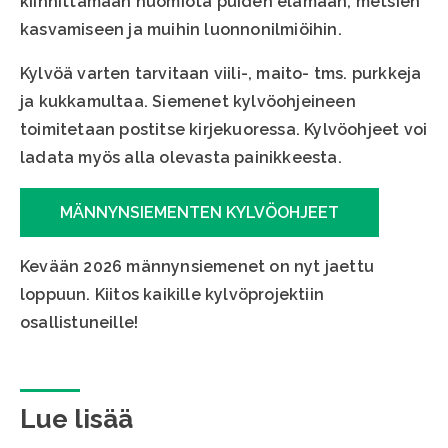
kiinnittämään huomiota puiden elämään, metsien
kasvamiseen ja muihin luonnonilmiöihin.
Kylvöä varten tarvitaan viili-, maito- tms. purkkeja
ja kukkamultaa. Siemenet kylvöohjeineen
toimitetaan postitse kirjekuoressa. Kylvöohjeet voi
ladata myös alla olevasta painikkeesta.
MÄNNYNSIEMENTEN KYLVÖOHJEET
Kevään 2026 männynsiemenet on nyt jaettu
loppuun. Kiitos kaikille kylvöprojektiin
osallistuneille!
Lue lisää