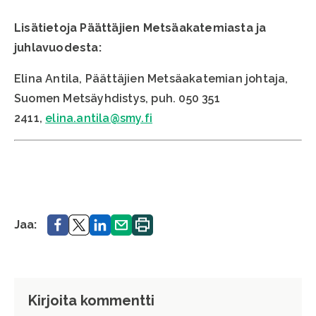
Lisätietoja Päättäjien Metsäakatemiasta ja
juhlavuodesta:
Elina Antila, Päättäjien Metsäakatemian johtaja,
Suomen Metsäyhdistys, puh. 050 351
2411,
elina.antila@smy.fi
Jaa.
Jaa.
Jaa.
Jaa.
Tulosta
Jaa:
sivu.
Kirjoita kommentti