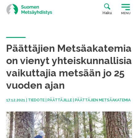
Siirry
suoraan
Haku
MENU
sisältöön
Päättäjien Metsäakatemia
on vienyt yhteiskunnallisia
vaikuttajia metsään jo 25
vuoden ajan
17.12.2021
|
TIEDOTE
|
PÄÄTTÄJILLE
|
PÄÄTTÄJIEN METSÄAKATEMIA