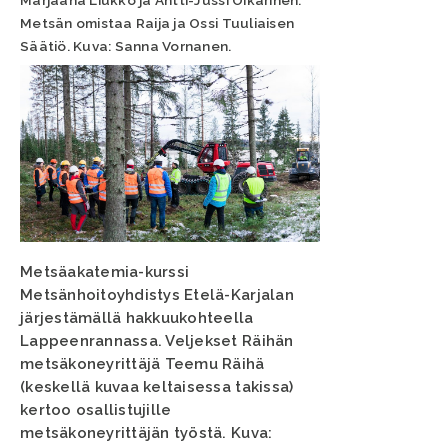
Marjaana Liukko ja Antti-Jussi Oikarinen.
Metsän omistaa Raija ja Ossi Tuuliaisen
Säätiö. Kuva: Sanna Vornanen.
Metsäakatemia-kurssi
Metsänhoitoyhdistys Etelä-Karjalan
järjestämällä hakkuukohteella
Lappeenrannassa. Veljekset Räihän
metsäkoneyrittäjä Teemu Räihä
(keskellä kuvaa keltaisessa takissa)
kertoo osallistujille
metsäkoneyrittäjän työstä. Kuva: