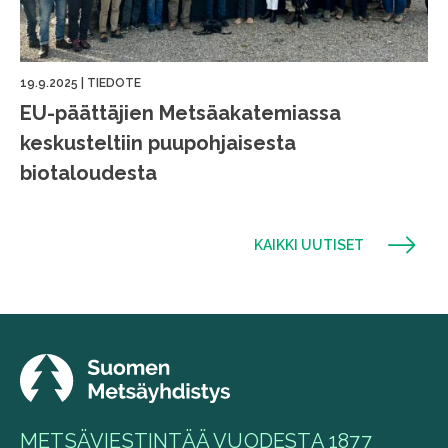
19.9.2025
|
TIEDOTE
EU-päättäjien Metsäakatemiassa
keskusteltiin puupohjaisesta
biotaloudesta
KAIKKI UUTISET
METSÄVIESTINTÄÄ VUODESTA 1877