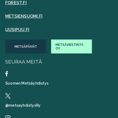
FOREST.FI
METSIENSUOMI.FI
UUSIPUU.FI
METSÄVIESTINTÄ
METSÄPÄIVÄT
OY
SEURAA MEITÄ
Suomen Metsäyhdistys
@metsayhdistysRy