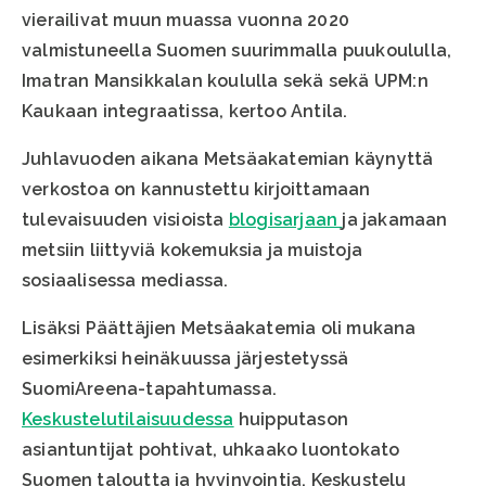
vierailivat muun muassa vuonna 2020
valmistuneella Suomen suurimmalla puukoululla,
Imatran Mansikkalan koululla sekä sekä UPM:n
Kaukaan integraatissa, kertoo Antila.
Juhlavuoden aikana Metsäakatemian käynyttä
verkostoa on kannustettu kirjoittamaan
tulevaisuuden visioista
blogisarjaan
ja jakamaan
metsiin liittyviä kokemuksia ja muistoja
sosiaalisessa mediassa.
Lisäksi Päättäjien Metsäakatemia oli mukana
esimerkiksi heinäkuussa järjestetyssä
SuomiAreena-tapahtumassa.
Keskustelutilaisuudessa
huipputason
asiantuntijat pohtivat, uhkaako luontokato
Suomen taloutta ja hyvinvointia. Keskustelu