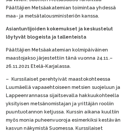
Päättäjien Metsäakatemian toimintaa yhdessä
maa- ja metsätalousministeriön kanssa.
Asiantuntijoiden kokemukset ja keskustelut
löytyvät blogeista ja tallenteista
Päättäjien Metsäakatemian kolmipäiväinen
maastojakso järjestettiin tänä vuonna 24.11.–
26.11.2021 Etelä-Karjalassa.
– Kurssilaiset perehtyivät maastokohteessa
Luumäellä vapaaehtoiseen metsien suojeluun ja
Lappeenrannassa sijaitsevalla hakkuukohteella
yksityisen metsänomistajan ja yrittäjän rooliin
puuntuotannon ketjussa. Kurssin aikana kuultiin
myös monia puheenvuoroja esimerkiksi kestävän
kasvun näkymistä Suomessa. Kurssilaiset