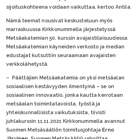
sijoituskohteena voidaan vaikuttaa, kertoo Antila.
Nämä teemat nousivat keskusteluun myös
marraskuussa Kirkkonummella järjestetyssä
Metsäakatemian 50. kurssin avajaistilaisuudessa.
Metsäakatemian käyneiden verkosto ja median
edustajat kutsuttiin seuraamaan avajaisten
verkkolähetystä.
– Päättäjien Metsäakatemia on yksi metsäalan
sosiaalisen kestävyyden ilmentymä – se on
sosiaalinen innovaatio, jonka kautta kerrotaan
metsäalan toimintatavoista, työstä ja
yhteiskunnallisista vaikutuksista, tiivisti
juhlakurssin 11.11.2021 Kirkkonummella avannut
Suomen Metsäsäätiön toimitusjohtaja
Erno
Järvinen
. Suomen Metsäsäätiö rahoittaa