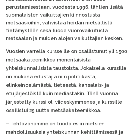
perustamisestaan, vuodesta 1996, lähtien lisätä
suomalaisten vaikuttajien kiinnostusta
metsäasioihin, vahvistaa heidän metsällistä
tietämystään sekä luoda vuorovaikutusta
metsäalan ja muiden alojen vaikuttajien kesken.
Vuosien varrella kursseille on osallistunut yli 1 500
metsäakateemikkoa monenlaisista
yhteiskunnallisista taustoista. Jokaisella kurssilla
on mukana edustajia niin politiikasta,
elinkeinoelämästä, tieteestä, kansalais- ja
etujärjestöistä kuin mediastakin. Tänä vuonna
järjestetty kurssi oli viideskymmenes ja kurssille
osallistui 25 uutta metsäakateemikkoa.
– Tehtävänämme on tuoda esiin metsien
mahdollisuuksia yhteiskunnan kehittämisessä ja