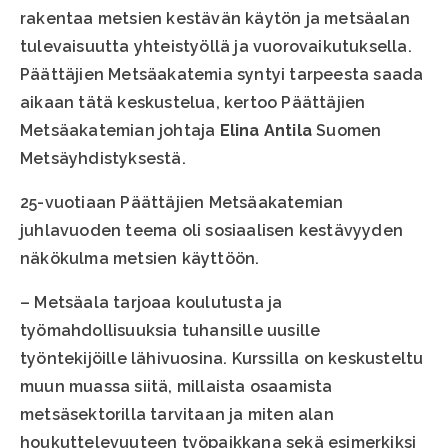
rakentaa metsien kestävän käytön ja metsäalan
tulevaisuutta yhteistyöllä ja vuorovaikutuksella.
Päättäjien Metsäakatemia syntyi tarpeesta saada
aikaan tätä keskustelua, kertoo Päättäjien
Metsäakatemian johtaja
Elina Antila
Suomen
Metsäyhdistyksestä.
25-vuotiaan Päättäjien Metsäakatemian
juhlavuoden teema oli sosiaalisen kestävyyden
näkökulma metsien käyttöön.
– Metsäala tarjoaa koulutusta ja
työmahdollisuuksia tuhansille uusille
työntekijöille lähivuosina. Kurssilla on keskusteltu
muun muassa siitä, millaista osaamista
metsäsektorilla tarvitaan ja miten alan
houkuttelevuuteen työpaikkana sekä esimerkiksi