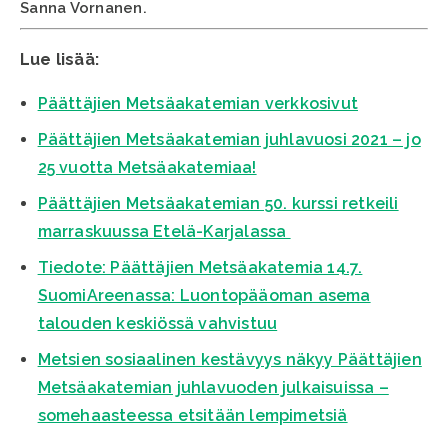
Sanna Vornanen.
Lue lisää:
Päättäjien Metsäakatemian verkkosivut
Päättäjien Metsäakatemian juhlavuosi 2021 – jo
25 vuotta Metsäakatemiaa!
Päättäjien Metsäakatemian 50. kurssi retkeili
marraskuussa Etelä-Karjalassa
Tiedote: Päättäjien Metsäakatemia 14.7.
SuomiAreenassa: Luontopääoman asema
talouden keskiössä vahvistuu
Metsien sosiaalinen kestävyys näkyy Päättäjien
Metsäakatemian juhlavuoden julkaisuissa –
somehaasteessa etsitään lempimetsiä