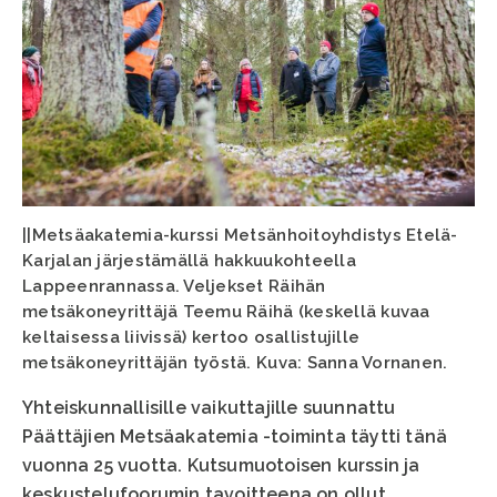
||Metsäakatemia-kurssi Metsänhoitoyhdistys Etelä-
Karjalan järjestämällä hakkuukohteella
Lappeenrannassa. Veljekset Räihän
metsäkoneyrittäjä Teemu Räihä (keskellä kuvaa
keltaisessa liivissä) kertoo osallistujille
metsäkoneyrittäjän työstä. Kuva: Sanna Vornanen.
Yhteiskunnallisille vaikuttajille suunnattu
Päättäjien Metsäakatemia -toiminta täytti tänä
vuonna 25 vuotta. Kutsumuotoisen kurssin ja
keskustelufoorumin tavoitteena on ollut