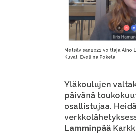
Metsävisan2021 voittaja Aino La
Kuvat: Eveliina Pokela
Yläkoulujen valtak
päivänä toukokuuta
osallistujaa. Heidä
verkkolähetyksess
Lamminpää
Karkki