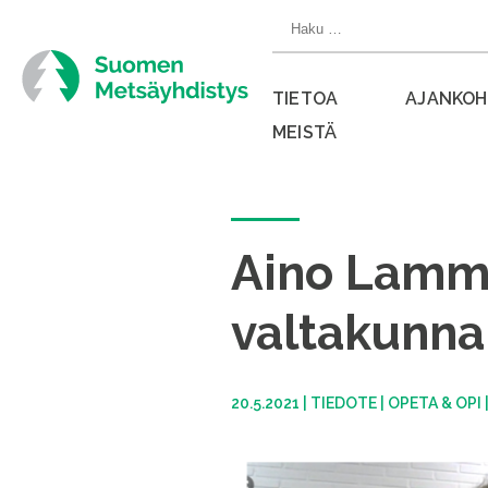
Siirry
Haku:
suoraan
sisältöön
TIETOA
AJANKOH
MEISTÄ
Sulje
valikko
Aino Lammin
valtakunna
20.5.2021
|
TIEDOTE
|
OPETA & OPI