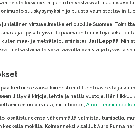
tsäaiheista kysymystä, joihin he vastasivat mobiilisovellu
onimuotoisuuskysymyksiin ja puusta valmistettaviin tuot
 juhlallinen virtuaalimatka eri puolille Suomea. Toimitt
 seuraajat pysähtyivät tapaamaan finalisteja sekä eri 
ä, kuten maa- ja metsätalousministeri
Jari Leppää
. Mini
ssa, metsästämällä sekä laavulla eväistä ja hyvästä seu
okset
npää kertoi olevansa kiinnostunut luontoasioista ja val
 liittyviä kirjoja, lehtiä ja nettisivustoja. Hän liikkuu 
Vaeltaminen on parasta, mitä tiedän,
Aino Lamminpää ker
toi osallistuneensa vähemmällä valmistautumisella, mu
n keskellä mökillä. Kolmanneksi visaillut Aura Punna ha