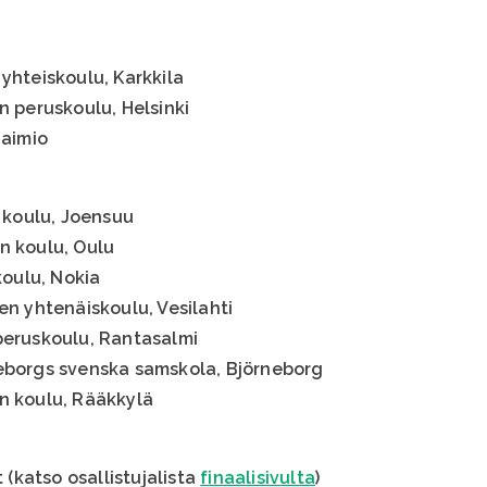
yhteiskoulu, Karkkila
n peruskoulu, Helsinki
Paimio
n koulu, Joensuu
n koulu, Oulu
koulu, Nokia
en yhtenäiskoulu, Vesilahti
peruskoulu, Rantasalmi
neborgs svenska samskola, Björneborg
n koulu, Rääkkylä
t (katso osallistujalista
finaalisivulta
)