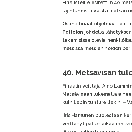
Finalisteille esitettiin 40 me
lajintunnistuksesta metsän m
Osana finaaliohjelmaa tehtiin
Peltolan
johdolla lähetyksen
tekemisissä olevia henkilöit
metsissä metsien hoidon pari
40. Metsävisan tul
Finaalin voittaja Aino Lammi
Metsävisaan lukemalla aiheeseen
kuin Lapin tuntureillakin. – 
Iiris Hamunen puolestaan ker
viettänyt paljon aikaa metsä
liikkuu paljon luonnossa.