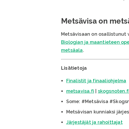
Metsävisa on metsä
Metsävisaan on osallistunut v
Biologian ja maantieteen opet
metsäala
.
Lisätietoja
Finalistit ja finaaliohjelma
metsavisa.fi
|
skogsnoten.f
Some: #Metsävisa #Skogs
Metsävisan kunniaksi järje
Järjestäjät ja rahoittajat