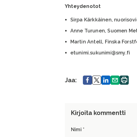
Yhteydenotot
Sirpa Kärkkäinen, nuorisov
Anne Turunen, Suomen Met
Martin Antell, Finska Fors
etunimi.sukunimi@smy.fi
Jaa.
Jaa.
Jaa.
Jaa.
Tulosta
Jaa:
sivu.
Kirjoita kommentti
Nimi *