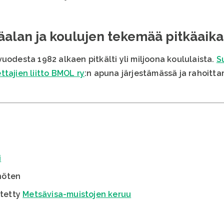
alan ja koulujen tekemää pitkäaikai
uodesta 1982 alkaen pitkälti yli miljoona koululaista.
S
tajien liitto BMOL ry
:n apuna järjestämässä ja rahoitt
i
nöten
stetty
Metsävisa-muistojen keruu