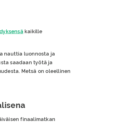
hdyksensä
kaikille
a nauttia luonnosta ja
usta saadaan työtä ja
udesta. Metsä on oleellinen
alisena
äiväisen finaalimatkan