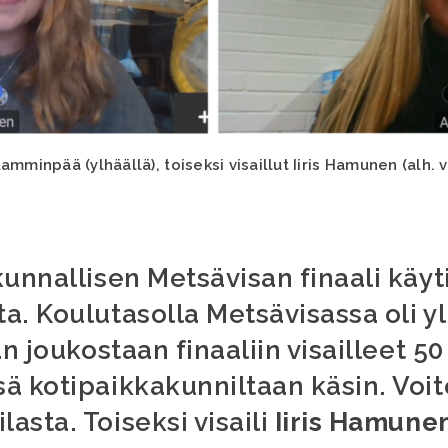
mminpää (ylhäällä), toiseksi visaillut Iiris Hamunen (alh. 
unnallisen Metsävisan finaali käyti
. Koulutasolla Metsävisassa oli yl
n joukostaan finaaliin visailleet 50 
ä kotipaikkakunniltaan käsin. Voit
lasta. Toiseksi visaili
Iiris Hamune