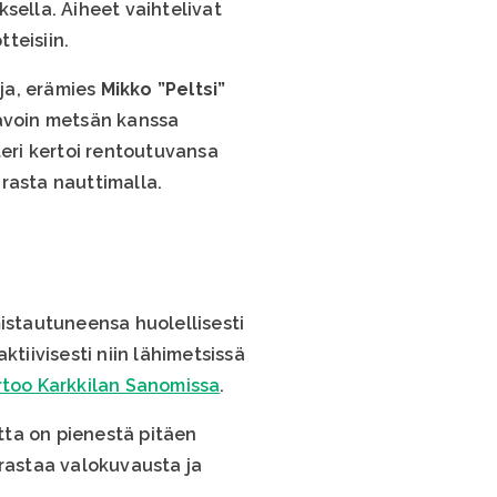
ksella. Aiheet vaihtelivat
teisiin.
aja, erämies
Mikko ”Peltsi”
tavoin metsän kanssa
steri kertoi rentoutuvansa
rasta nauttimalla.
mistautuneensa huolellisesti
aktiivisesti niin lähimetsissä
too Karkkilan Sanomissa
.
tta on pienestä pitäen
rrastaa valokuvausta ja