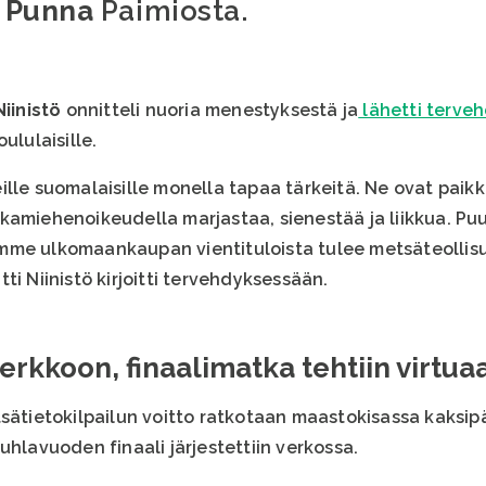
 Punna
Paimiosta.
Niinistö
onnitteli nuoria menestyksestä ja
lähetti terve
ululaisille.
lle suomalaisille monella tapaa tärkeitä. Ne ovat paikk
kamiehenoikeudella marjastaa, sienestää ja liikkua. Pu
mme ulkomaankaupan vientituloista tulee metsäteollisu
ti Niinistö kirjoitti tervehdyksessään.
verkkoon, finaalimatka tehtiin virtua
tsätietokilpailun voitto ratkotaan maastokisassa kaksip
uhlavuoden finaali järjestettiin verkossa.