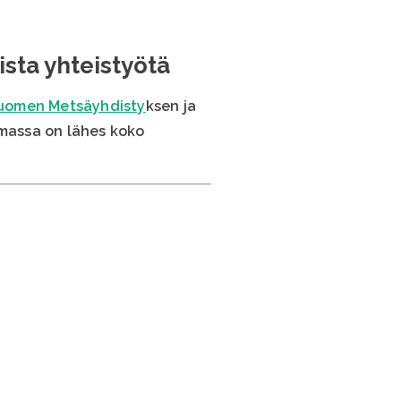
sta yhteistyötä
uomen Metsäyhdisty
ksen ja
amassa on lähes koko