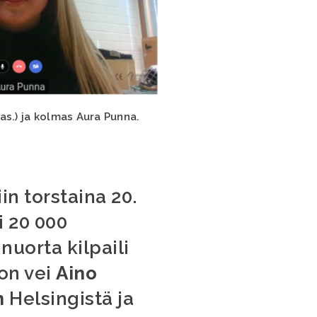
vas.) ja kolmas Aura Punna.
in torstaina 20.
i 20 000
nuorta kilpaili
on vei
Aino
n
Helsingistä ja