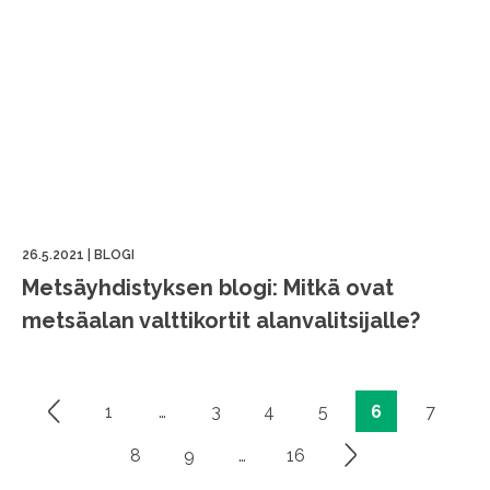
26.5.2021
|
BLOGI
Metsäyhdistyksen blogi: Mitkä ovat
metsäalan valttikortit alanvalitsijalle?
1
…
3
4
5
6
7
Artikkelien
sivutus
8
9
…
16