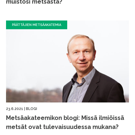
muistosi metsästä?
PÄÄTTÄJIEN METSÄAKATEMIA
23.6.2021
|
BLOGI
Metsäakateemikon blogi: Missä ilmiöissä
metsät ovat tulevaisuudessa mukana?