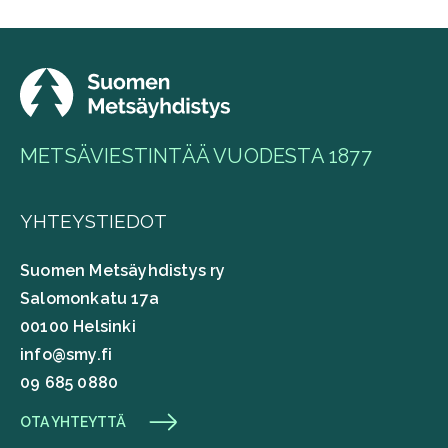
METSÄVIESTINTÄÄ VUODESTA 1877
YHTEYSTIEDOT
Suomen Metsäyhdistys ry
Salomonkatu 17a
00100 Helsinki
info@smy.fi
09 685 0880
OTA YHTEYTTÄ