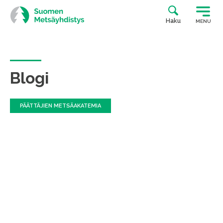
Siirry
suoraan
Haku
MENU
sisältöön
Blogi
PÄÄTTÄJIEN METSÄAKATEMIA