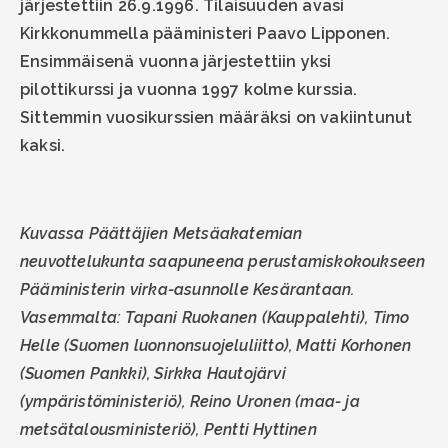
järjestettiin 26.9.1996. Tilaisuuden avasi
Kirkkonummella pääministeri Paavo Lipponen.
Ensimmäisenä vuonna järjestettiin yksi
pilottikurssi ja vuonna 1997 kolme kurssia.
Sittemmin vuosikurssien määräksi on vakiintunut
kaksi.
Kuvassa Päättäjien Metsäakatemian
neuvottelukunta saapuneena perustamiskokoukseen
Pääministerin virka-asunnolle Kesärantaan.
Vasemmalta:
Tapani Ruokanen
(Kauppalehti),
Timo
Helle
(Suomen luonnonsuojeluliitto),
Matti Korhonen
(Suomen Pankki),
Sirkka Hautojärvi
(ympäristöministeriö),
Reino Uronen
(maa- ja
metsätalousministeriö),
Pentti Hyttinen