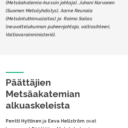
(Metsäakatemia-kurssin johtaja),
Juhani Karvonen
(Suomen Metsäyhdistys),
Aarne Reunala
(Metsäntutkimuslaitos) ja
Raimo Sailas
(neuvottelukunnan puheenjohtaja, valtiosihteeri,
Valtiovarainministeriö).
Päättäjien
Metsäakatemian
alkuaskeleista
Pentti Hyttinen
ja
Eeva Hellström
ovat