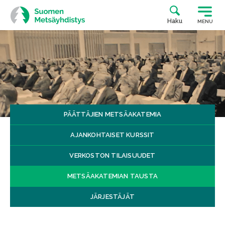
Siirry
suoraan
Haku
MENU
sisältöön
PÄÄTTÄJIEN METSÄAKATEMIA
AJANKOHTAISET KURSSIT
VERKOSTON TILAISUUDET
METSÄAKATEMIAN TAUSTA
JÄRJESTÄJÄT