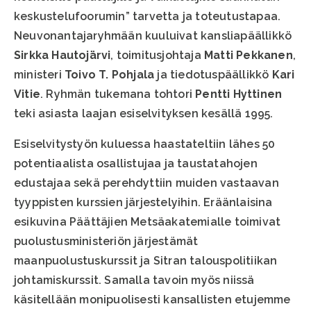
keskustelufoorumin” tarvetta ja toteutustapaa.
Neuvonantajaryhmään kuuluivat kansliapäällikkö
Sirkka Hautojärvi
, toimitusjohtaja
Matti Pekkanen
,
ministeri
Toivo T. Pohjala
ja tiedotuspäällikkö
Kari
Vitie
. Ryhmän tukemana tohtori
Pentti Hyttinen
teki asiasta laajan esiselvityksen kesällä 1995.
Esiselvitystyön kuluessa haastateltiin lähes 50
potentiaalista osallistujaa ja taustatahojen
edustajaa sekä perehdyttiin muiden vastaavan
tyyppisten kurssien järjestelyihin. Eräänlaisina
esikuvina Päättäjien Metsäakatemialle toimivat
puolustusministeriön järjestämät
maanpuolustuskurssit ja Sitran talouspolitiikan
johtamiskurssit. Samalla tavoin myös niissä
käsitellään monipuolisesti kansallisten etujemme