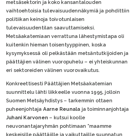
metsäsektorin ja koko kansantalouden
vaihtoehtoisia tulevaisuudennäkymiä ja pohdittiin
politiikan keinoja toivotunlaisen
tulevaisuudentilan saavuttamiseksi.
Metsäakatemiaan verrattuna lähestymistapa oli
kuitenkin hieman toisentyyppinen, koska
kysymyksessä oli pelkästään metsäntutkijoiden ja
päättäjien välinen vuoropuhelu – ei yhteiskunnan
eri sektoreiden välinen vuorovaikutus.
Konkreettisesti Päättäjien Metsäakatemian
suunnittelu lähti liikkeelle vuonna 1995, jolloin
Suomen Metsäyhdistys – tarkemmin ottaen
puheenjohtaja
Aarne Reunala
ja toiminnanjohtaja
Juhani Karvonen
– kutsui koolle
neuvonantajaryhmän pohtimaan ”maamme
keskeisille päättäjille ja vaikuttajille suunnatun