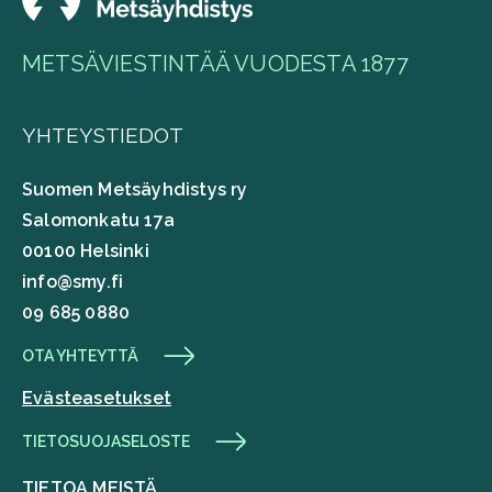
METSÄVIESTINTÄÄ VUODESTA 1877
YHTEYSTIEDOT
Suomen Metsäyhdistys ry
Salomonkatu 17a
00100 Helsinki
info@smy.fi
09 685 0880
OTA YHTEYTTÄ
Evästeasetukset
TIETOSUOJASELOSTE
TIETOA MEISTÄ