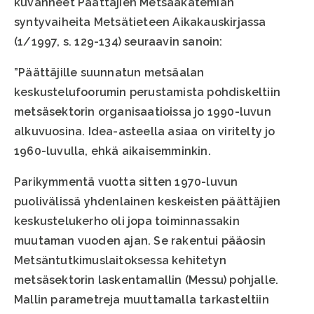
kuvanneet Päättäjien Metsäakatemian
syntyvaiheita Metsätieteen Aikakauskirjassa
(1/1997, s. 129-134) seuraavin sanoin:
”Päättäjille suunnatun metsäalan
keskustelufoorumin perustamista pohdiskeltiin
metsäsektorin organisaatioissa jo 1990-luvun
alkuvuosina. Idea-asteella asiaa on viritelty jo
1960-luvulla, ehkä aikaisemminkin.
Parikymmentä vuotta sitten 1970-luvun
puolivälissä yhdenlainen keskeisten päättäjien
keskustelukerho oli jopa toiminnassakin
muutaman vuoden ajan. Se rakentui pääosin
Metsäntutkimuslaitoksessa kehitetyn
metsäsektorin laskentamallin (Messu) pohjalle.
Mallin parametreja muuttamalla tarkasteltiin