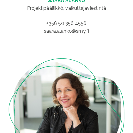
SAARA ALANKO
Projektipäällikkö, vaikuttajaviestintä
+358 50 356 4556
saara.alanko@smy.fi