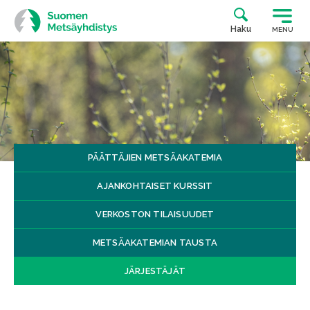
Siirry
suoraan
Haku
MENU
sisältöön
PÄÄTTÄJIEN METSÄAKATEMIA
AJANKOHTAISET KURSSIT
VERKOSTON TILAISUUDET
METSÄAKATEMIAN TAUSTA
JÄRJESTÄJÄT