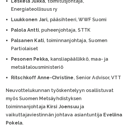
Leskelä Jukka
, toimitusjohtaja,
Energiateollisuus ry
Luukkonen Jari,
pääsihteeri, WWF Suomi
Palola Antti
, puheenjohtaja, STTK
Palsanen Kati
, toiminnanjohtaja, Suomen
Partiolaiset
Pesonen Pekka,
kansliapäällikkö, maa- ja
metsätalousministeriö
Ritschkoff Anne-Christine
, Senior Advisor, VTT
Neuvottelukunnan työskentelyyn osallistuvat
myös Suomen Metsäyhdistyksen
toiminnanjohtaja
Kirsi Joensuu
ja
vaikuttajaviestinnän johtava asiantuntija
Eveliina
Pokela
.