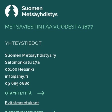
METSÄVIESTINTÄÄ VUODESTA 1877
YHTEYSTIEDOT
Suomen Metsäyhdistys ry
Salomonkatu 17a
00100 Helsinki
info@smy.fi
09 685 0880
OTA YHTEYTTÄ
Evästeasetukset