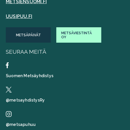
METSIENSUOMI.FI
UUSIPUU.FI
METSÄVIESTINTÄ
METSÄPÄIVÄT
OY
SEURAA MEITÄ
Suomen Metsäyhdistys
@metsayhdistysRy
@metsapuhuu