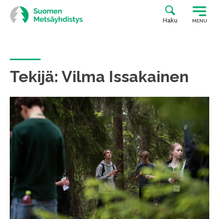
Siirry
suoraan
Haku
MENU
sisältöön
Tekijä:
Vilma Issakainen