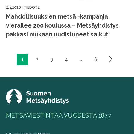
2.3.2026
|
TIEDOTE
Mahdollisuuksien metsä -kampanja
vierailee 200 koulussa – Metsäyhdistys
pakkasi mukaan uudistuneet salkut
1
2
3
4
…
6
Artikkelien
sivutus
METSÄVIESTINTÄÄ VUODESTA 1877