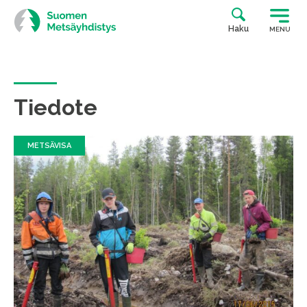
Siirry
suoraan
Haku
MENU
sisältöön
Tiedote
METSÄVISA