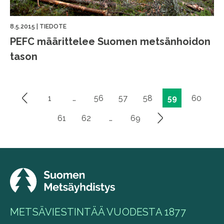
8.5.2015
|
TIEDOTE
PEFC määrittelee Suomen metsänhoidon
tason
1
…
56
57
58
59
60
Artikkelien
sivutus
61
62
…
69
METSÄVIESTINTÄÄ VUODESTA 1877