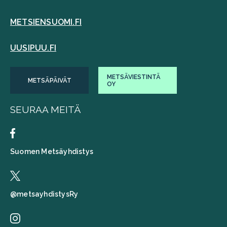
METSIENSUOMI.FI
UUSIPUU.FI
METSÄVIESTINTÄ
METSÄPÄIVÄT
OY
SEURAA MEITÄ
Suomen Metsäyhdistys
@metsayhdistysRy