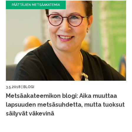
PÄÄTTÄJIEN METSÄAKATEMIA
3.5.2018
|
BLOGI
Metsäakateemikon blogi: Aika muuttaa
lapsuuden metsäsuhdetta, mutta tuoksut
säilyvät väkevinä