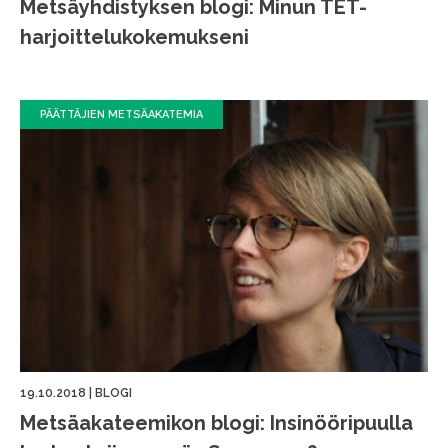
Metsäyhdistyksen blogi: Minun TET-
harjoittelukokemukseni
PÄÄTTÄJIEN METSÄAKATEMIA
19.10.2018
|
BLOGI
Metsäakateemikon blogi: Insinööripuulla