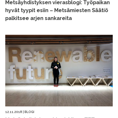
Metsäyhdistyksen vierasblogi: Työpaikan
hyvät tyypit esiin – Metsämiesten Säätiö
palkitsee arjen sankareita
12.11.2018
|
BLOGI