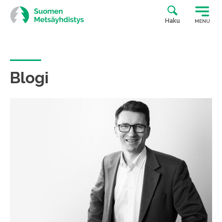
Siirry
suoraan
Haku
MENU
sisältöön
Blogi