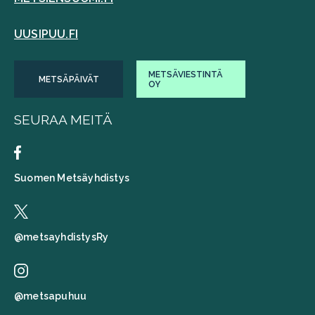
UUSIPUU.FI
METSÄVIESTINTÄ
METSÄPÄIVÄT
OY
SEURAA MEITÄ
Suomen Metsäyhdistys
@metsayhdistysRy
@metsapuhuu