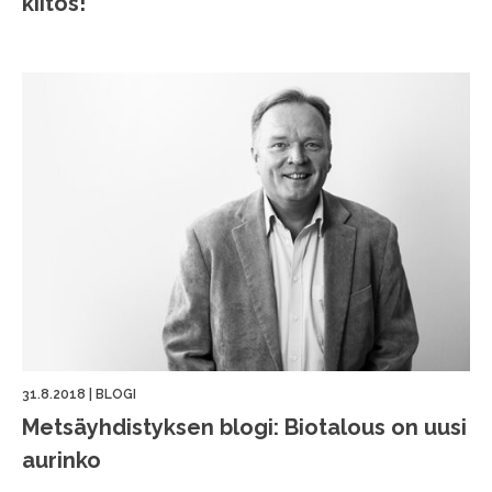
kiitos!
31.8.2018
|
BLOGI
Metsäyhdistyksen blogi: Biotalous on uusi
aurinko