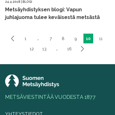
24.4.2018
|
BLOGI
Metsäyhdistyksen blogi: Vapun
juhlajuoma tulee keväisestä metsästä
1
…
7
8
9
10
11
Artikkelien
sivutus
12
13
…
16
METSÄVIESTINTÄÄ VUODESTA 1877
YHTEYSTIEDOT